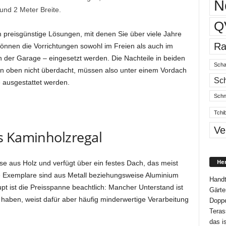
N
und 2 Meter Breite.
Q
m preisgünstige Lösungen, mit denen Sie über viele Jahre
Ra
können die Vorrichtungen sowohl im Freien als auch im
 der Garage – eingesetzt werden. Die Nachteile in beiden
Scha
von oben nicht überdacht, müssen also unter einem Vordach
Sch
 ausgestattet werden.
Schn
Tchi
Ve
s Kaminholzregal
Her
se aus Holz und verfügt über ein festes Dach, das meist
ge Exemplare sind aus Metall beziehungsweise Aluminium
Handt
upt ist die Preisspanne beachtlich: Mancher Unterstand ist
Gärte
 haben, weist dafür aber häufig minderwertige Verarbeitung
Doppe
Teras
das i