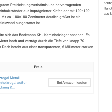
richt
utem Preisleistungsverhältnis und hervorragenden
Handt
nholzständer aus imprägnierter Kiefer, der mit 120×120
aus k
it ca. 180×180 Zentimeter deutlich größer ist ein
Rückwand ausgestattet ist.
llte sich das Beckmann KHL Kaminholzlager ansehen: Es
0 Meter hoch und verträgt durch die Tiefe von knapp 70
 Dach beteht aus einer transparenten, 6 Millimeter starken
Preis
egal Metall
holzregal außen
Bei Amazon kaufen
kung &...