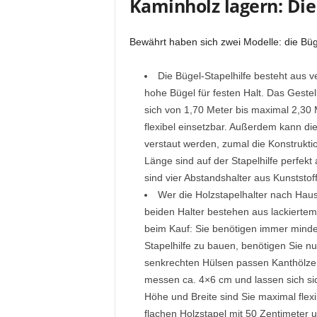
Kaminholz lagern: Die
Bewährt haben sich zwei Modelle: die Büg
Die Bügel-Stapelhilfe besteht aus 
hohe Bügel für festen Halt. Das Gestell
sich von 1,70 Meter bis maximal 2,30 
flexibel einsetzbar. Außerdem kann d
verstaut werden, zumal die Konstruktio
Länge sind auf der Stapelhilfe perfekt
sind vier Abstandshalter aus Kunststof
Wer die Holzstapelhalter nach Haus
beiden Halter bestehen aus lackiertem
beim Kauf: Sie benötigen immer minde
Stapelhilfe zu bauen, benötigen Sie n
senkrechten Hülsen passen Kanthölze
messen ca. 4×6 cm und lassen sich sic
Höhe und Breite sind Sie maximal flexi
flachen Holzstapel mit 50 Zentimeter