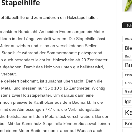
 Stapelhilfe
el-Stapelhilfe und zum anderen ein Holzstapelhalter.
Sch
verzinktem Rundstahl. An beiden Enden sorgen ein Meter
 kann in der Länge verstellt werden: Die Stapelhilfe lässt
Bakk
Meter ausziehen und ist so an verschiedenen Stellen
Bi
ie Stapelhilfe während der Sommermonate platzsparend
Buch
n auch besonders leicht ist. Holzscheite ab 20 Zentimeter
Bu
 aufgehoben. Damit das Holz von unten gut belüftet wird,
f verbaut.
Eishe
e geliefert bekommt, ist zunächst überrascht. Denn die
Gart
 Metall und messen nur 35 x 10 x 15 Zentimeter. Wichtig
Gest
stens zwei Holzstapelhalter. Um daraus dann eine
Ige
ur noch preiswerte Kanthölzer aus dem Baumarkt. In die
r mit den Abmessungen 7×7 cm, die Verbindungslatten
Ke
herheitshalber mit dem Metallstück verschrauben. Bei der
Ko
bel. Mit der Kaminholz-Stapelhilfe können Sie sowohl einen
 und einem Meter Breite anlegen, aber auf Wunsch auch