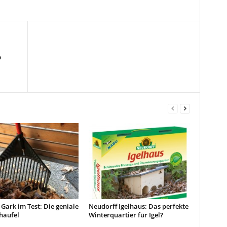
o
Gark im Test: Die geniale
Neudorff Igelhaus: Das perfekte
haufel
Winterquartier für Igel?