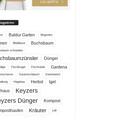
lagwörter
Baldur Garten
er
Begonien
enen
Buchsbaum
Blattläuse
sbaum schneiden
chsbaumzünsler
Dünger
Gardena
ilige
Fischkugel
Fischsäule
enscheren
Gartenschlauch
Gartenteich
Herbst
Igel
altung
Hagebau
Keyzers
lhaus
yzers Dünger
Kompost
Kräuter
mposthaufen
Lidl