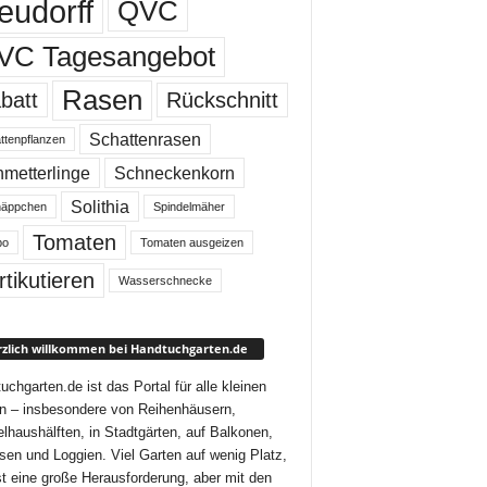
eudorff
QVC
VC Tagesangebot
Rasen
batt
Rückschnitt
Schattenrasen
ttenpflanzen
metterlinge
Schneckenkorn
Solithia
äppchen
Spindelmäher
Tomaten
bo
Tomaten ausgeizen
rtikutieren
Wasserschnecke
zlich willkommen bei Handtuchgarten.de
uchgarten.de ist das Portal für alle kleinen
n – insbesondere von Reihenhäusern,
lhaushälften, in Stadtgärten, auf Balkonen,
sen und Loggien. Viel Garten auf wenig Platz,
st eine große Herausforderung, aber mit den