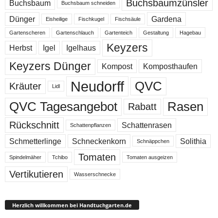
Buchsbaumzünsler
Buchsbaum
Buchsbaum schneiden
Dünger
Gardena
Eisheilige
Fischkugel
Fischsäule
Gartenscheren
Gartenschlauch
Gartenteich
Gestaltung
Hagebau
Keyzers
Herbst
Igel
Igelhaus
Keyzers Dünger
Kompost
Komposthaufen
Neudorff
QVC
Kräuter
Lidl
QVC Tagesangebot
Rasen
Rabatt
Rückschnitt
Schattenrasen
Schattenpflanzen
Schmetterlinge
Schneckenkorn
Solithia
Schnäppchen
Tomaten
Spindelmäher
Tchibo
Tomaten ausgeizen
Vertikutieren
Wasserschnecke
Herzlich willkommen bei Handtuchgarten.de