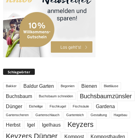
Schlagwörter
Baldur Garten
Bienen
Bakker
Begonien
Blattläuse
Buchsbaumzünsler
Buchsbaum
Buchsbaum schneiden
Dünger
Gardena
Eisheilige
Fischkugel
Fischsäule
Gartenscheren
Gartenschlauch
Gartenteich
Gestaltung
Hagebau
Keyzers
Herbst
Igel
Igelhaus
Keyzers Dünger
Kompost
Komposthaufen