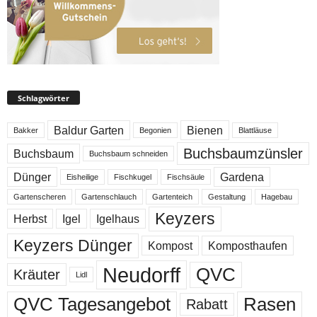
Schlagwörter
Baldur Garten
Bienen
Bakker
Begonien
Blattläuse
Buchsbaumzünsler
Buchsbaum
Buchsbaum schneiden
Dünger
Gardena
Eisheilige
Fischkugel
Fischsäule
Gartenscheren
Gartenschlauch
Gartenteich
Gestaltung
Hagebau
Keyzers
Herbst
Igel
Igelhaus
Keyzers Dünger
Kompost
Komposthaufen
Neudorff
QVC
Kräuter
Lidl
QVC Tagesangebot
Rasen
Rabatt