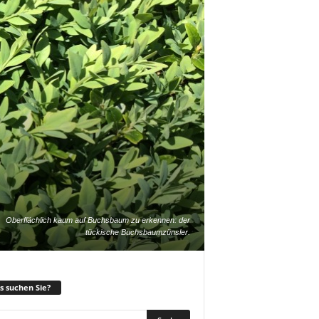
Oberflächlich kaum auf Buchsbaum zu erkennen: der
tückische Buchsbaumzünsler.
 suchen Sie?