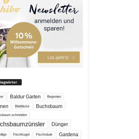
lagwörter
Baldur Garten
er
Begonien
enen
Buchsbaum
Blattläuse
sbaum schneiden
chsbaumzünsler
Dünger
Gardena
ilige
Fischkugel
Fischsäule