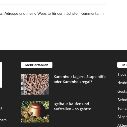
il-Adresse und meine Website für den nächsten Kommentar in
Mehr erfahren
Bel
Tipps
Kaminholz lagern: Stapelhilfe
oder Kaminholzregal?
Neuhe
Gesta
Schn
Igelhaus kaufen und
ks
aufstellen – so geht’s!
Toma
Allge
dern
Aktue