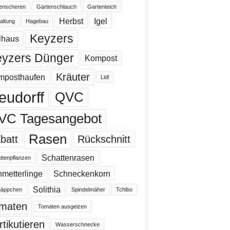
enscheren
Gartenschlauch
Gartenteich
Herbst
Igel
altung
Hagebau
Keyzers
lhaus
yzers Dünger
Kompost
Kräuter
mposthaufen
Lidl
eudorff
QVC
VC Tagesangebot
Rasen
batt
Rückschnitt
Schattenrasen
ttenpflanzen
metterlinge
Schneckenkorn
Solithia
äppchen
Spindelmäher
Tchibo
maten
Tomaten ausgeizen
rtikutieren
Wasserschnecke