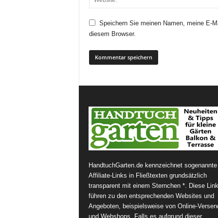
Speichern Sie meinen Namen, meine E-Ma
diesem Browser.
HandtuchGarten.de kennzeichnet sogenannte
Affiliate-Links in Fließtexten grundsätzlich
transparent mit einem Sternchen *. Diese Lin
führen zu den entsprechenden Websites und
Angeboten, beispielsweise von Online-Versen
und Webshops. Falls es aufgrund dieser