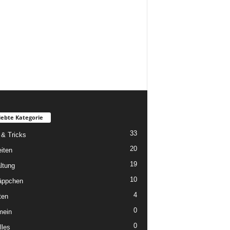
iebte Kategorie
33
 & Tricks
20
iten
19
ltung
10
äppchen
4
ten
0
mein
0
lles