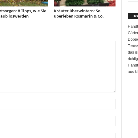
tsorgen: 8 Tipps, wie Sie
Kräuter überwintern: So
laub loswerden
überleben Rosmarin & Co.
Her
Handtu
Gärte
Doppel
Terass
das is
richti
Handt
aus k