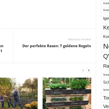
Gart
Gest
Ige
Ke
Ko
Nächster Artikel
N
en
Der perfekte Rasen: 7 goldene Regeln
 1
Q
Ra
Scha
Sch
Schn
To
Ve