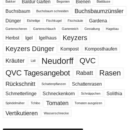
Baldur Garten
Bienen
Bakker
Begonien
Blattläuse
Buchsbaumzünsler
Buchsbaum
Buchsbaum schneiden
Dünger
Gardena
Eisheilige
Fischkugel
Fischsäule
Gartenscheren
Gartenschlauch
Gartenteich
Gestaltung
Hagebau
Keyzers
Herbst
Igel
Igelhaus
Keyzers Dünger
Kompost
Komposthaufen
Neudorff
QVC
Kräuter
Lidl
QVC Tagesangebot
Rasen
Rabatt
Rückschnitt
Schattenrasen
Schattenpflanzen
Schmetterlinge
Schneckenkorn
Solithia
Schnäppchen
Tomaten
Spindelmäher
Tchibo
Tomaten ausgeizen
Vertikutieren
Wasserschnecke