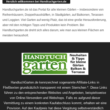
Herzlich willkommen bei Handtuchgarten.de
Handtuchgarten.de ist das Portal für alle kleinen Gärten – insbesondere von
Reihenhäusern, Doppelhaushälften, in Stadtgärten, auf Balkonen, Terassen
und Loggien. Viel Garten auf wenig Platz, das ist eine große Herausforderung,
aber mit den richtigen Tipps und Produkten kein Problem. Bei
Handtuchgarten.de dreht sich alles darum, wie man aus kleinen Flächen am
meisten herausholt.
HandtuchGarten.de kennzeichnet sogenannte Affiliate-Links in
Fließtexten grundsätzlich transparent mit einem Sternchen *. Diese Links
führen zu den entsprechenden Websites und Angeboten, beispielsweise
von Online-Versendern und Webshops. Falls es aufgrund dieser
Vermittlung zu einem konkreten Kaufabschluss kommt, erhalten wir eine
Provision. Auf den Kaufpreis hat diese Vergütung selbstverständlich