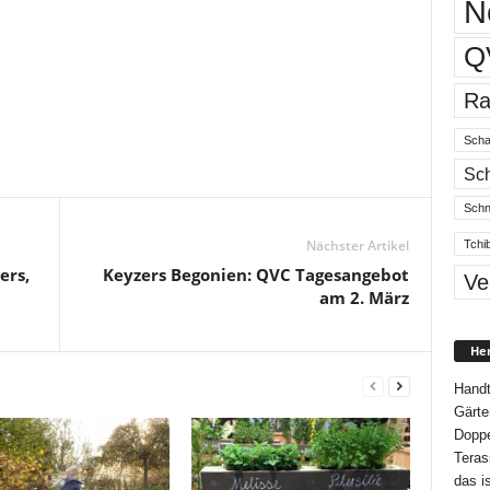
N
Q
Ra
Scha
Sch
Schn
Nächster Artikel
Tchi
ers,
Keyzers Begonien: QVC Tagesangebot
Ve
am 2. März
Her
Handt
Gärte
Doppe
Teras
das i