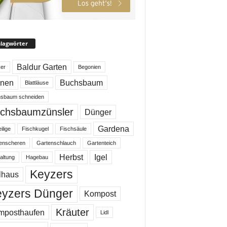
lagwörter
Baldur Garten
er
Begonien
enen
Buchsbaum
Blattläuse
sbaum schneiden
chsbaumzünsler
Dünger
Gardena
ilige
Fischkugel
Fischsäule
enscheren
Gartenschlauch
Gartenteich
Herbst
Igel
altung
Hagebau
Keyzers
lhaus
yzers Dünger
Kompost
Kräuter
mposthaufen
Lidl