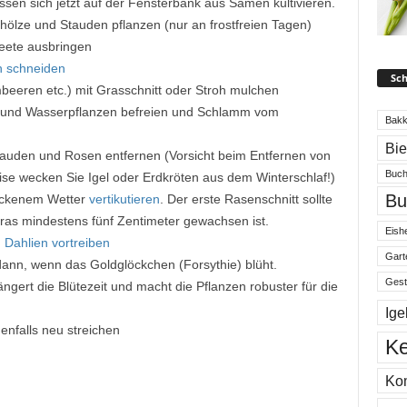
ssen sich jetzt auf der Fensterbank aus Samen kultivieren.
ölze und Stauden pflanzen (nur an frostfreien Tagen)
eete ausbringen
n schneiden
Sch
eeren etc.) mit Grasschnitt oder Stroh mulchen
rn und Wasserpflanzen befreien und Schlamm vom
Bakk
Bi
auden und Rosen entfernen (Vorsicht beim Entfernen von
Buch
se wecken Sie Igel oder Erdkröten aus dem Winterschlaf!)
Bu
ockenem Wetter
vertikutieren
. Der erste Rasenschnitt sollte
ras mindestens fünf Zentimeter gewachsen ist.
Eishe
d
Dahlien vortreiben
Gart
dann, wenn das Goldglöckchen (Forsythie) blüht.
Gest
gert die Blütezeit und macht die Pflanzen robuster für die
Ige
nfalls neu streichen
Ke
Ko