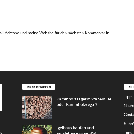
il-Adresse und meine Website für den nächsten Kommentar in
Mehr erfahren
Bel
Tipps
Kaminholz lagern: Stapelhilfe
oder Kaminholzregal?
Neuhe
Gesta
Schn
Igelhaus kaufen und
ks
aufstellen – so geht’s!
Toma