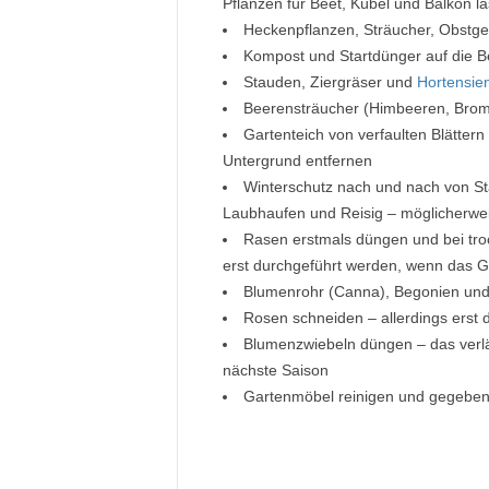
Pflanzen für Beet, Kübel und Balkon la
Heckenpflanzen, Sträucher, Obstgeh
Kompost und Startdünger auf die B
Stauden, Ziergräser und
Hortensie
Beerensträucher (Himbeeren, Bromb
Gartenteich von verfaulten Blätte
Untergrund entfernen
Winterschutz nach und nach von St
Laubhaufen und Reisig – möglicherwei
Rasen erstmals düngen und bei tr
erst durchgeführt werden, wenn das G
Blumenrohr (Canna), Begonien un
Rosen schneiden – allerdings erst 
Blumenzwiebeln düngen – das verlän
nächste Saison
Gartenmöbel reinigen und gegebene