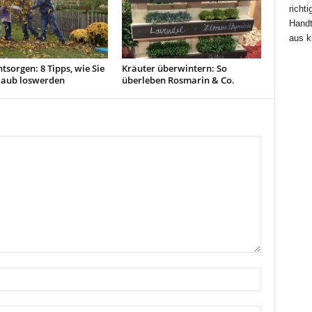
richt
Handt
aus k
tsorgen: 8 Tipps, wie Sie
Kräuter überwintern: So
laub loswerden
überleben Rosmarin & Co.