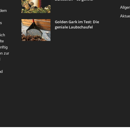
Allge
dern
Aktue
Golden Gark im Test: Die
ss
geniale Laubschaufel
ich
lte
nftig
en zur
d
nd