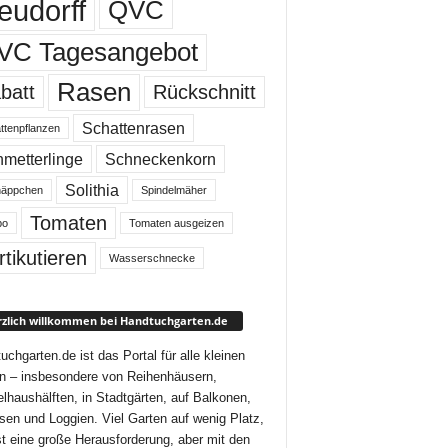
eudorff
QVC
VC Tagesangebot
Rasen
batt
Rückschnitt
Schattenrasen
ttenpflanzen
metterlinge
Schneckenkorn
Solithia
äppchen
Spindelmäher
Tomaten
bo
Tomaten ausgeizen
rtikutieren
Wasserschnecke
zlich willkommen bei Handtuchgarten.de
uchgarten.de ist das Portal für alle kleinen
n – insbesondere von Reihenhäusern,
lhaushälften, in Stadtgärten, auf Balkonen,
sen und Loggien. Viel Garten auf wenig Platz,
st eine große Herausforderung, aber mit den