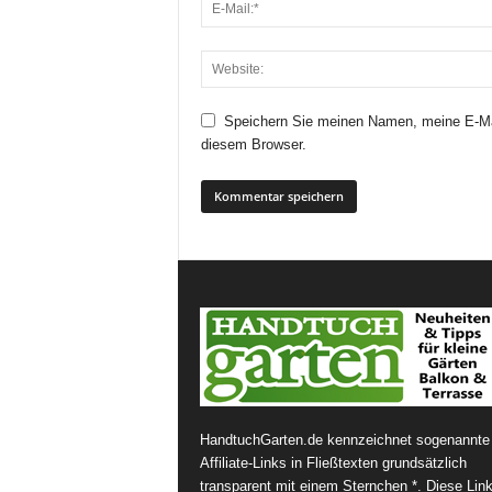
Speichern Sie meinen Namen, meine E-Ma
diesem Browser.
HandtuchGarten.de kennzeichnet sogenannte
Affiliate-Links in Fließtexten grundsätzlich
transparent mit einem Sternchen *. Diese Lin