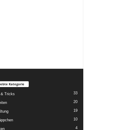
iebte Kategorie
33
 & Tricks
20
iten
19
ltung
10
äppchen
4
ten